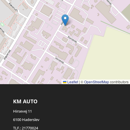
Leaflet
|
©
OpenStreetMap
contributors
KM AUTO
Hirsevej 11
6100 Haderslev
TLF.:
21770024