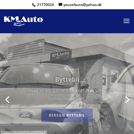
21770024
yousefauto@yahoo.dk
Finansiering
Tryk her og ansøg om dit billån online. Du bliver
godkendt på 5 minutter. Vi samarbejder med
Resurs Bank og Basisbank.
LÆS MERE OM FINANSIERING